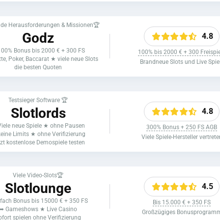
de Herausforderungen & Missionen🏆
Godz
4.8
100% Bonus bis 2000 € + 300 FS
100% bis 2000 € + 300 Freispi
te, Poker, Baccarat ★ viele neue Slots
Brandneue Slots und Live Spie
die besten Quoten
Testsieger Software 🏆
Slotlords
4.8
iele neue Spiele ★ ohne Pausen
300% Bonus + 250 FS AGB
eine Limits ★ ohne Verifizierung
Viele Spiele-Hersteller vertrete
zt kostenlose Demospiele testen
Viele Video-Slots🏆
Slotlounge
4.5
fach Bonus bis 15000 € + 350 FS
Bis 15.000 € + 350 FS
➥ Gameshows ★ Live Casino
Großzügiges Bonusprogram
ofort spielen ohne Verifizierung