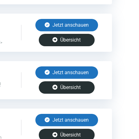
Jetzt anschauen
Übersicht
/>
Jetzt anschauen
B
Übersicht
Jetzt anschauen
Übersicht
n