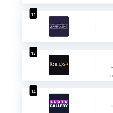
12
13
➥
Al
14
➥