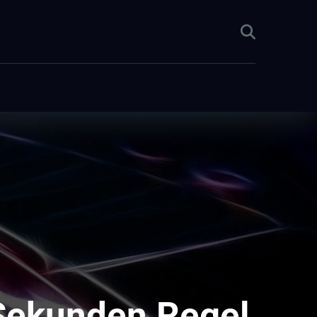
 Sekunden Regel