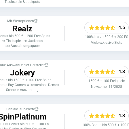
Tischspiele & Jackpots
Mit Wettoptionen🏆
Realz
4.5
onus bis 500 € + 200 Free Spins
100% bis zu 500 € + 200 FS
➥ Tischspiele ★ Jackpots
Viele exklusive Slots
top Auszahlungsquote
oße Auswahl vieler Hersteller🏆
Jokery
4.3
onus bis 1500 € + 100 Free Spins
1500 € + 100 Freispiele
Bonus-Buy Games ★ kostenlose Demos
Newcomer 11/2025
Schnelle Auszahlung
Geniale RTP-Werte🏆
SpinPlatinum
4.3
100% Bonus bis 500 € + 100 FS
100% Bonus bis 500 € + 100 
➥ Live-Dealer ★ Wett-Optionen