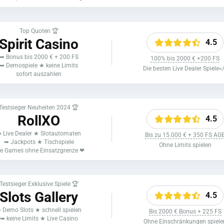
Top Quoten 🏆
Spirit Casino
4.5
➥ Bonus bis 2000 € + 200 FS
100% bis 2000 € +200 FS
➥ Demospiele ★ keine Limits
Die besten Live Dealer Spiele<
sofort auszahlen
Testsieger Neuheiten 2024 🏆
RollXO
4.5
 Live Dealer ★ Slotautomaten
Bis zu 15.000 € + 350 FS AG
➥ Jackpots ★ Tischspiele
Ohne Limits spielen
le Games ohne Einsatzgrenze ❤
Testsieger Exklusive Spiele 🏆
Slots Gallery
4.5
 Demo Slots ★ schnell spielen
Bis 2000 € Bonus + 225 FS
➥ keine Limits ★ Live Casino
Ohne Einschränkungen spiele