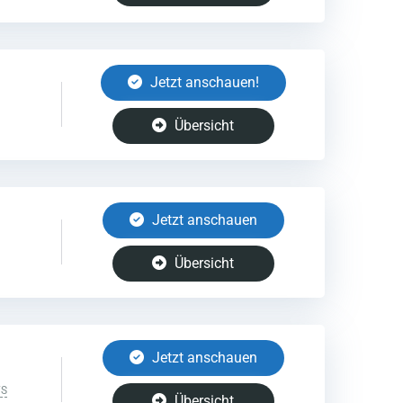
Jetzt anschauen!
Übersicht
Jetzt anschauen
Übersicht
Jetzt anschauen
FS
Übersicht