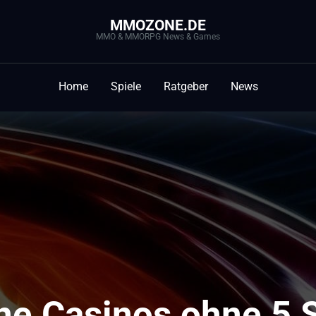
MMOZONE.DE
MMO & MMORPG News & Games
Home
Spiele
Ratgeber
News
ine Casinos ohne 5