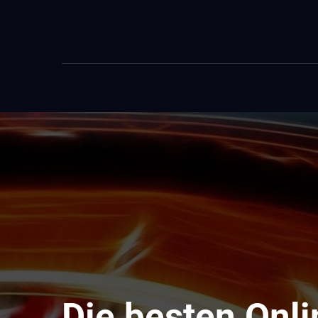
Die besten Onl