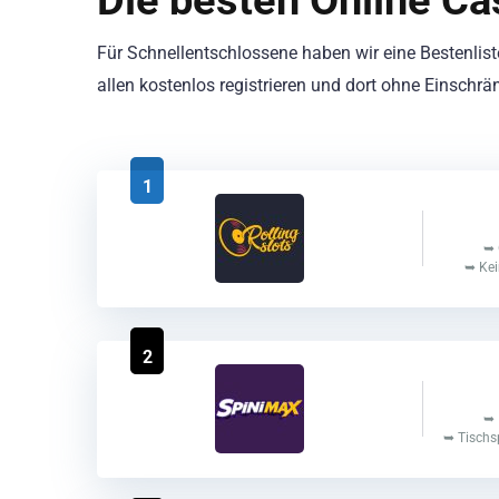
Die besten Online C
Für Schnellentschlossene haben wir eine Bestenlis
allen kostenlos registrieren und dort ohne Einschr
1
➥ 
➥ Kei
2
➥ 
➥ Tischs