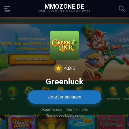
MMOZONE.DE
MMO & MMORPG News & Games
4.8
/5
Greenluck
Jetzt anschauen
2500€ Bonus + 250 Freispiele
Grandioses Live-Casino