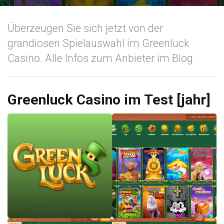
Überzeugen Sie sich jetzt von der
grandiosen Spielauswahl im Greenluck
Casino. Alle Infos zum Anbieter im Blog.
Greenluck Casino im Test [jahr]