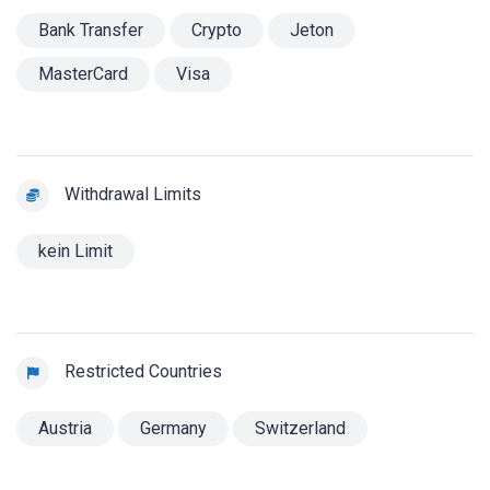
Bank Transfer
Crypto
Jeton
MasterCard
Visa
Withdrawal Limits
kein Limit
Restricted Countries
Austria
Germany
Switzerland