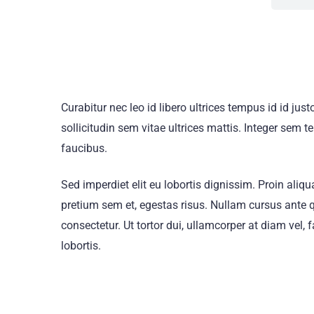
Curabitur nec leo id libero ultrices tempus id id just
sollicitudin sem vitae ultrices mattis. Integer sem 
faucibus.
Sed imperdiet elit eu lobortis dignissim. Proin al
pretium sem et, egestas risus. Nullam cursus ante q
consectetur. Ut tortor dui, ullamcorper at diam vel,
lobortis.