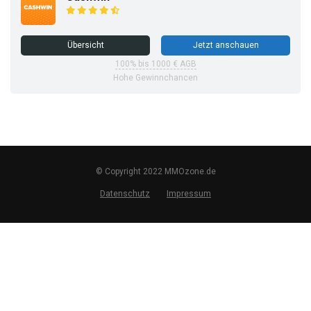
Übersicht
Jetzt anschauen
100% bis 1000 € AGB
Hohe Gewinnchancen
© Copyright 2022 MMOzone.de
Datenschutz
Impressum