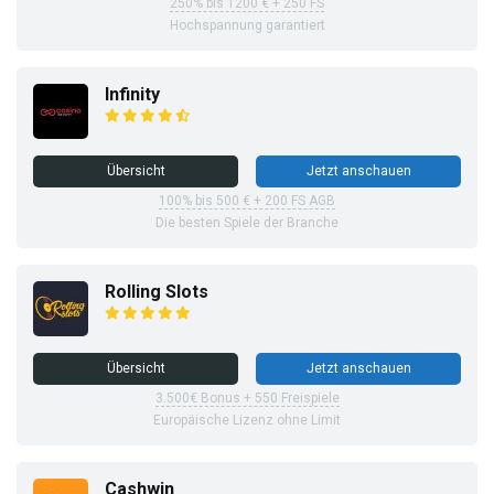
250% bis 1200 € + 250 FS
Hochspannung garantiert
Infinity
Übersicht
Jetzt anschauen
100% bis 500 € + 200 FS AGB
Die besten Spiele der Branche
Rolling Slots
Übersicht
Jetzt anschauen
3.500€ Bonus + 550 Freispiele
Europäische Lizenz ohne Limit
Cashwin